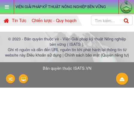
VIỆN GIẢI PHÁP KỸ THUẬT NÔNG NGHIỆP BỀN VỮNG
Tin Tức
Chiến lược - Quy hoạch
© 2023 - Bản quyền thuộc về - Viện Giải pháp kỹ thuật Nông nghiệp
bền vững ( ISATS ).
Ghi rõ nguồn và dẫn đến URL nguồn tin khi phát hành lại thông tin từ
website này.
Điều khoản sử dụng
|
Chính sách bảo mật (Quyền riêng tư)
Bản quyền thuộc
ISATS.VN