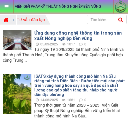
VIỆN GIẢI PHÁP KỸ THUẬT NÔNG NGHIỆP BỀN VỮNG
Tư vấn-đào tạo
Ứng dụng công nghệ thông tin trong sản
xuất Nông nghiệp bền vững
05/09/2025
1017
0
Từ ngày 19-30/8/2025 tại thành phố Ninh Bình và
thành phố Thanh Hoá, Trung tâm Khuyến nông Quốc gia phối hợp
cùng Trung...
ISATS xây dựng thành công mô hình Na Sầu
riêng tại tỉnh Điện Biên - Bước tiến mới cho phát
triển vùng hàng hóa cây ăn quả đặc sản chất
lượng cao góp phần tăng thu nhập cho người
dân địa phương
14/08/2025
1681
0
Trong thời gian từ năm 2023 – 2025, Viện Giải
pháp Kỹ thuật Nông nghiệp Bền vững triển khai
thành công mô hình Na Sầu...