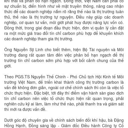
khí thải và phân bổ hạn ngạch. Đồng thời, Việt Nam cần phải có
sự chuẩn bị, điển hình như về mặt truyền thông, nâng cao nhận
thức để các doanh nghiệp nắm rõ rằng thế nào là thị trường tuân
thủ, thế nào là thị trường tự nguyện. Điều này giúp các doanh
nghiệp, cơ quan tư vấn, môi giới phát huy được năng lực vốn có.
Đồng thời, trong giai đoạn đầu thực hiện, đơn vị quản lý cần đặt
ra một mức giá trao đổi tín chỉ carbon phù hợp để khuyến khích
các doanh nghiệp tham gia thị trường.
Ông Nguyễn Sỹ Linh cho biết thêm, hiện Bộ Tài nguyên và Môi
trường đang rất quan tâm đến việc phân bổ hạn ngạch để thị
trường tín chỉ carbon sớm phù hợp với bối cảnh chung của thế
giới.
Theo PGS.TS Nguyễn Thế Chinh - Phó Chủ tịch Hội Kinh tế Môi
trường Việt Nam, để triển khai thành công thị trường carbon là
vấn đề không đơn giản, ngoài cơ chế chính sách thì còn là việc tổ
chức thực hiện. Đặc biệt, tới đây thí điểm vận hành sàn giao dịch
tín chỉ carbon nên việc tổ chức thực hiện rất quan trọng, phải
nghiên cứu kỹ ai làm, làm như thế nào, phải thanh tra và giám sát
thì mới ra được vấn đề.
Dưới góc độ chuyên gia về chính sách biến đổi khí hậu, bà Đặng
Hồng Hạnh, Đồng sáng lập - Giám đốc Điều hành Công ty Cổ