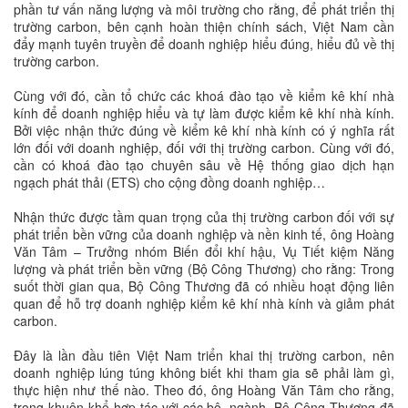
phần tư vấn năng lượng và môi trường cho rằng, để phát triển thị
trường carbon, bên cạnh hoàn thiện chính sách, Việt Nam cần
đẩy mạnh tuyên truyền để doanh nghiệp hiểu đúng, hiểu đủ về thị
trường carbon.
Cùng với đó, cần tổ chức các khoá đào tạo về kiểm kê khí nhà
kính để doanh nghiệp hiểu và tự làm được kiểm kê khí nhà kính.
Bởi việc nhận thức đúng về kiểm kê khí nhà kính có ý nghĩa rất
lớn đối với doanh nghiệp, đối với thị trường carbon. Cùng với đó,
cần có khoá đào tạo chuyên sâu về Hệ thống giao dịch hạn
ngạch phát thải (ETS) cho cộng đồng doanh nghiệp…
Nhận thức được tầm quan trọng của thị trường carbon đối với sự
phát triển bền vững của doanh nghiệp và nền kinh tế, ông Hoàng
Văn Tâm – Trưởng nhóm Biến đổi khí hậu, Vụ Tiết kiệm Năng
lượng và phát triển bền vững (Bộ Công Thương) cho rằng: Trong
suốt thời gian qua, Bộ Công Thương đã có nhiều hoạt động liên
quan để hỗ trợ doanh nghiệp kiểm kê khí nhà kính và giảm phát
carbon.
Đây là lần đầu tiên Việt Nam triển khai thị trường carbon, nên
doanh nghiệp lúng túng không biết khi tham gia sẽ phải làm gì,
thực hiện như thế nào. Theo đó, ông Hoàng Văn Tâm cho rằng,
trong khuôn khổ hợp tác với các bộ, ngành, Bộ Công Thương đã