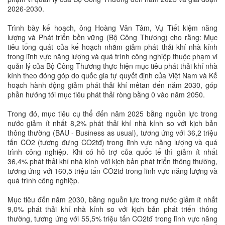
2026-2030.
Trình bày kế hoạch, ông Hoàng Văn Tâm, Vụ Tiết kiệm năng
lượng và Phát triển bền vững (Bộ Công Thương) cho rằng: Mục
tiêu tổng quát của kế hoạch nhằm giảm phát thải khí nhà kính
trong lĩnh vực năng lượng và quá trình công nghiệp thuộc phạm vi
quản lý của Bộ Công Thương thực hiện mục tiêu phát thải khí nhà
kính theo đóng góp do quốc gia tự quyết định của Việt Nam và Kế
hoạch hành động giảm phát thải khí mêtan đến năm 2030, góp
phần hướng tới mục tiêu phát thải ròng bằng 0 vào năm 2050.
Trong đó, mục tiêu cụ thể đến năm 2025 bằng nguồn lực trong
nước giảm ít nhất 8,2% phát thải khí nhà kính so với kịch bản
thông thường (BAU - Business as usual), tương ứng với 36,2 triệu
tấn CO2 (tương đưng CO2tđ) trong lĩnh vực năng lượng và quá
trình công nghiệp. Khi có hỗ trợ của quốc tế thì giảm ít nhất
36,4% phát thải khí nhà kính với kịch bản phát triển thông thường,
tương ứng với 160,5 triệu tấn CO2tđ trong lĩnh vực năng lượng và
quá trình công nghiệp.
Mục tiêu đến năm 2030, bằng nguồn lực trong nước giảm ít nhất
9,0% phát thải khí nhà kính so với kịch bản phát triển thông
thường, tương ứng với 55,5% triệu tấn CO2tđ trong lĩnh vực năng