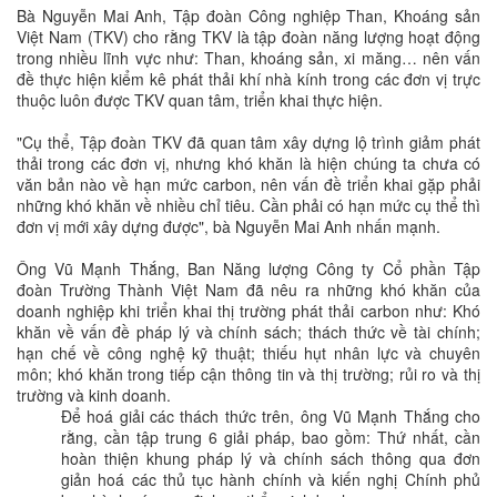
Bà Nguyễn Mai Anh, Tập đoàn Công nghiệp Than, Khoáng sản
Việt Nam (TKV) cho rằng TKV là tập đoàn năng lượng hoạt động
trong nhiều lĩnh vực như: Than, khoáng sản, xi măng… nên vấn
đề thực hiện kiểm kê phát thải khí nhà kính trong các đơn vị trực
thuộc luôn được TKV quan tâm, triển khai thực hiện.
"Cụ thể, Tập đoàn TKV đã quan tâm xây dựng lộ trình giảm phát
thải trong các đơn vị, nhưng khó khăn là hiện chúng ta chưa có
văn bản nào về hạn mức carbon, nên vấn đề triển khai gặp phải
những khó khăn về nhiều chỉ tiêu. Cần phải có hạn mức cụ thể thì
đơn vị mới xây dựng được", bà Nguyễn Mai Anh nhấn mạnh.
Ông Vũ Mạnh Thắng, Ban Năng lượng Công ty Cổ phần Tập
đoàn Trường Thành Việt Nam đã nêu ra những khó khăn của
doanh nghiệp khi triển khai thị trường phát thải carbon như: Khó
khăn về vấn đề pháp lý và chính sách; thách thức về tài chính;
hạn chế về công nghệ kỹ thuật; thiếu hụt nhân lực và chuyên
môn; khó khăn trong tiếp cận thông tin và thị trường; rủi ro và thị
trường và kinh doanh.
Để hoá giải các thách thức trên, ông Vũ Mạnh Thắng cho
rằng, cần tập trung 6 giải pháp, bao gồm: Thứ nhất, cần
hoàn thiện khung pháp lý và chính sách thông qua đơn
giản hoá các thủ tục hành chính và kiến nghị Chính phủ