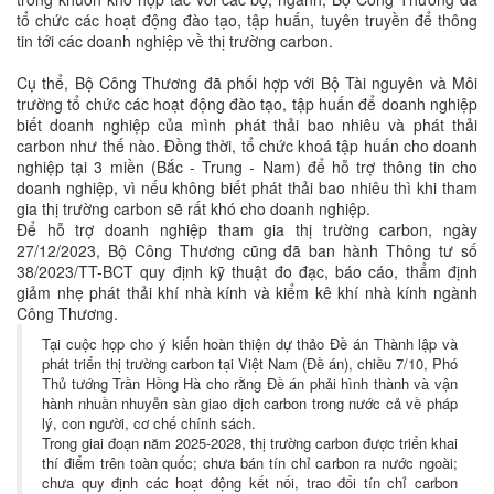
tổ chức các hoạt động đào tạo, tập huấn, tuyên truyền để thông
tin tới các doanh nghiệp về thị trường carbon.
Cụ thể, Bộ Công Thương đã phối hợp với Bộ Tài nguyên và Môi
trường tổ chức các hoạt động đào tạo, tập huấn để doanh nghiệp
biết doanh nghiệp của mình phát thải bao nhiêu và phát thải
carbon như thế nào. Đồng thời, tổ chức khoá tập huấn cho doanh
nghiệp tại 3 miền (Bắc - Trung - Nam) để hỗ trợ thông tin cho
doanh nghiệp, vì nếu không biết phát thải bao nhiêu thì khi tham
gia thị trường carbon sẽ rất khó cho doanh nghiệp.
Để hỗ trợ doanh nghiệp tham gia thị trường carbon, ngày
27/12/2023, Bộ Công Thương cũng đã ban hành Thông tư số
38/2023/TT-BCT quy định kỹ thuật đo đạc, báo cáo, thẩm định
giảm nhẹ phát thải khí nhà kính và kiểm kê khí nhà kính ngành
Công Thương.
Tại cuộc họp cho ý kiến hoàn thiện dự thảo Đề án Thành lập và
phát triển thị trường carbon tại Việt Nam (Đề án), chiều 7/10, Phó
Thủ tướng Trần Hồng Hà cho rằng Đề án phải hình thành và vận
hành nhuần nhuyễn sàn giao dịch carbon trong nước cả về pháp
lý, con người, cơ chế chính sách.
Trong giai đoạn năm 2025-2028, thị trường carbon được triển khai
thí điểm trên toàn quốc; chưa bán tín chỉ carbon ra nước ngoài;
chưa quy định các hoạt động kết nối, trao đổi tín chỉ carbon